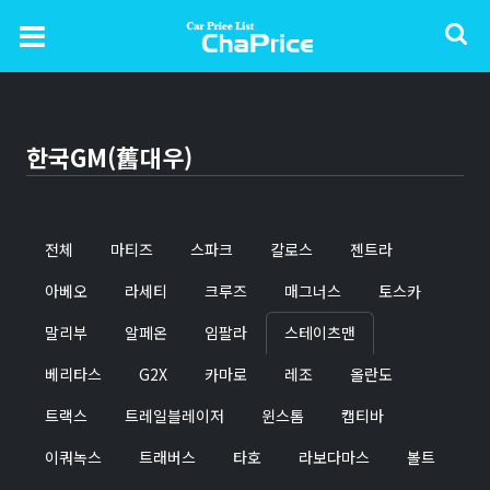
한국GM(舊대우)
전체
마티즈
스파크
칼로스
젠트라
아베오
라세티
크루즈
매그너스
토스카
말리부
알페온
임팔라
스테이츠맨
베리타스
G2X
카마로
레조
올란도
트랙스
트레일블레이저
윈스톰
캡티바
이쿼녹스
트래버스
타호
라보다마스
볼트