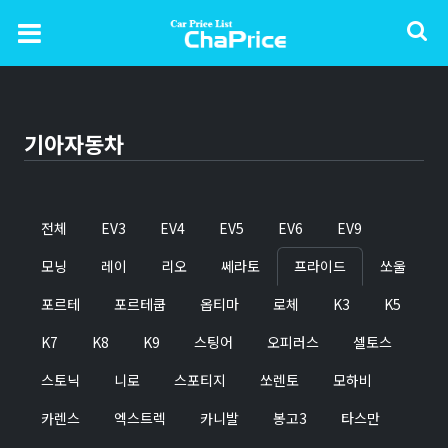
기아자동차
전체
EV3
EV4
EV5
EV6
EV9
모닝
레이
리오
쎄라토
프라이드
쏘울
포르테
포르테쿱
옵티마
로체
K3
K5
K7
K8
K9
스팅어
오피러스
셀토스
스토닉
니로
스포티지
쏘렌토
모하비
카렌스
엑스트렉
카니발
봉고3
타스만