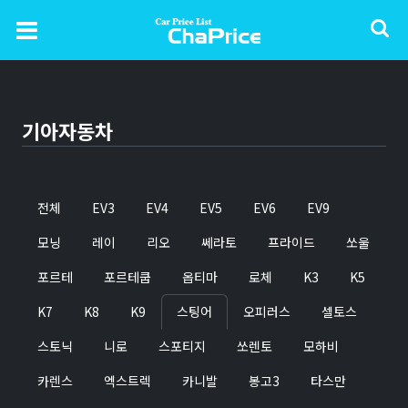
기아자동차
전체
EV3
EV4
EV5
EV6
EV9
모닝
레이
리오
쎄라토
프라이드
쏘울
포르테
포르테쿱
옵티마
로체
K3
K5
K7
K8
K9
스팅어
오피러스
셀토스
스토닉
니로
스포티지
쏘렌토
모하비
카렌스
엑스트렉
카니발
봉고3
타스만