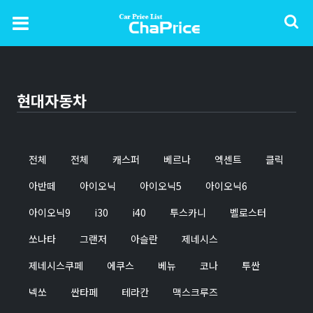
현대자동차
전체
전체
캐스퍼
베르나
엑센트
클릭
아반떼
아이오닉
아이오닉5
아이오닉6
아이오닉9
i30
i40
투스카니
벨로스터
쏘나타
그랜저
아슬란
제네시스
제네시스쿠페
에쿠스
베뉴
코나
투싼
넥쏘
싼타페
테라칸
맥스크루즈