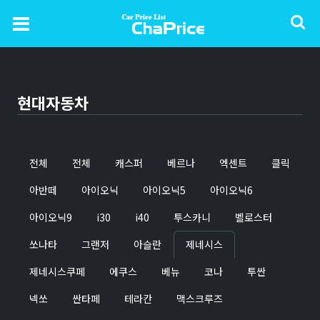
현대자동차
전체
전체
캐스퍼
베르나
엑센트
클릭
아반떼
아이오닉
아이오닉5
아이오닉6
아이오닉9
i30
i40
투스카니
벨로스터
쏘나타
그랜저
아슬란
제네시스
제네시스쿠페
에쿠스
베뉴
코나
투싼
넥쏘
싼타페
테라칸
맥스크루즈