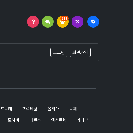
179
로그인
회원가입
포르테
포르테쿱
옵티마
로체
모하비
카렌스
엑스트렉
카니발