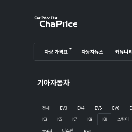
차량 가격표
자동차뉴스
커뮤니
기아자동차
전체
EV3
EV4
EV5
EV6
E
K3
K5
K7
K8
K9
스팅어
봉고3
타스만
pv5