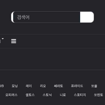
티
V9
모닝
레이
리오
쎄라토
프라이드
쏘울
오피러스
셀토스
스토닉
니로
스포티지
쏘렌토