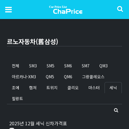
르노자동차(舊삼성)
전체
SM3
SM5
SM6
SM7
QM3
아르카나-XM3
QM5
QM6
그랑콜레오스
조에
캡쳐
트위지
클리오
마스터
세닉
필랑트
2025년 12월 세닉 신차가격표