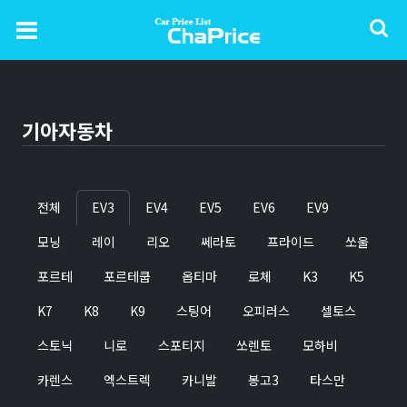
기아자동차
전체
EV3
EV4
EV5
EV6
EV9
모닝
레이
리오
쎄라토
프라이드
쏘울
포르테
포르테쿱
옵티마
로체
K3
K5
K7
K8
K9
스팅어
오피러스
셀토스
스토닉
니로
스포티지
쏘렌토
모하비
카렌스
엑스트렉
카니발
봉고3
타스만