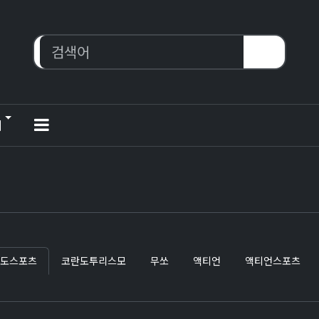
티
도스포츠
코란도투리스모
무쏘
액티언
액티언스포츠