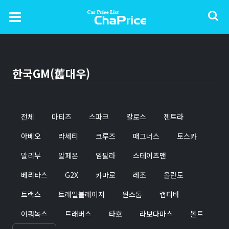
한국GM(舊대우)
전체
마티즈
스파크
칼로스
젠트라
아베오
라세티
크루즈
매그너스
토스카
말리부
알페온
임팔라
스테이츠맨
베리타스
G2X
카마로
레조
올란도
트랙스
트레일블레이저
윈스톰
캡티바
이쿼녹스
트래버스
타호
라보다마스
볼트