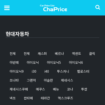
현대자동차
전체
전체
캐스퍼
베르나
엑센트
클릭
아반떼
아이오닉
아이오닉5
아이오닉6
아이오닉9
i30
i40
투스카니
벨로스터
쏘나타
그랜저
아슬란
제네시스
제네시스쿠페
에쿠스
베뉴
코나
투싼
넥쏘
싼타페
테라칸
맥스크루즈