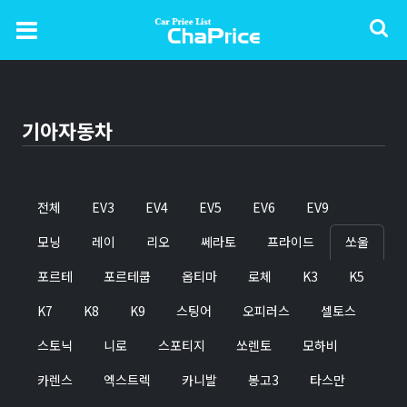
기아자동차
전체
EV3
EV4
EV5
EV6
EV9
모닝
레이
리오
쎄라토
프라이드
쏘울
포르테
포르테쿱
옵티마
로체
K3
K5
K7
K8
K9
스팅어
오피러스
셀토스
스토닉
니로
스포티지
쏘렌토
모하비
카렌스
엑스트렉
카니발
봉고3
타스만