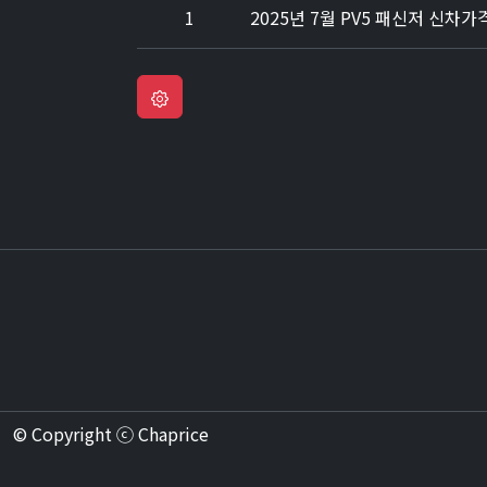
1
2025년 7월 PV5 패신저 신차가
© Copyright ⓒ Chaprice