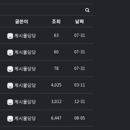
글쓴이
조회
날짜
게시물담당
63
07-31
게시물담당
60
07-31
게시물담당
78
07-31
게시물담당
4,025
03-11
게시물담당
3,012
12-31
게시물담당
6,447
08-05