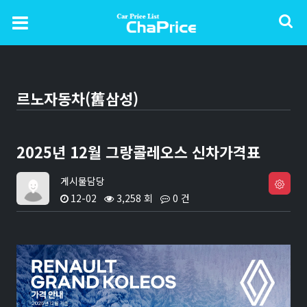
르노자동차(舊삼성)
2025년 12월 그랑콜레오스 신차가격표
게시물담당
12-02
3,258 회
0 건